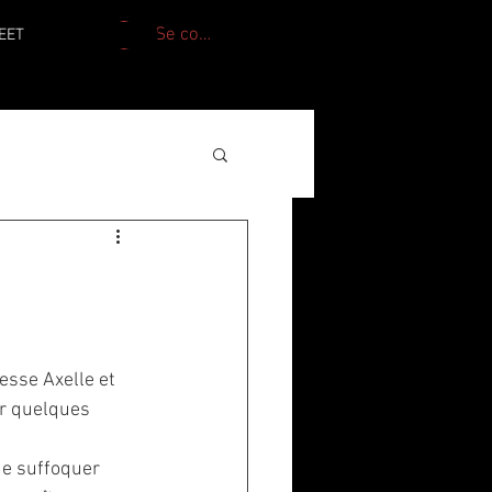
Se connecter
EET
esse Axelle et 
r quelques 
de suffoquer 