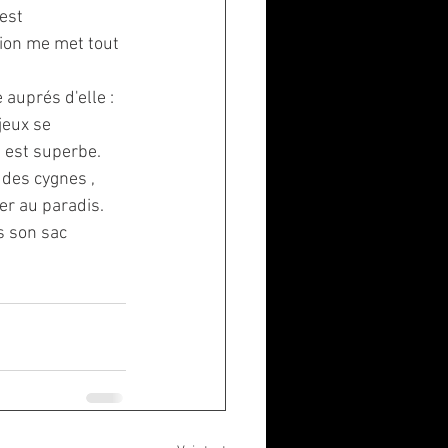
est 
ion me met tout 
 auprés d'elle : 
jeux se 
 est superbe. 
 des cygnes , 
er au paradis.
s son sac 