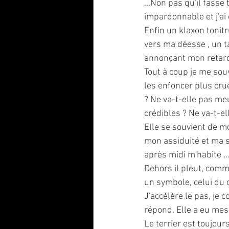
...Non pas qu'il fasse
impardonnable et j'ai 
Enfin un klaxon tonitr
vers ma déesse , un ta
annonçant mon retard .
Tout à coup je me souv
les enfoncer plus cru
? Ne va-t-elle pas me
crédibles ? Ne va-t-el
Elle se souvient de m
mon assiduité et ma s
après midi m'habite ..
Dehors il pleut, comm
un symbole, celui du c
J'accélère le pas, je 
répond. Elle a eu mes 
Le terrier est toujour