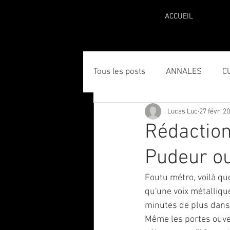
ACCUEIL
Tous les posts
ANNALES
C
Lucas Luc
27 févr. 2
Rédaction
Pudeur ou
Foutu métro, voilà qu
qu'une voix métalliqu
minutes de plus dans l
Même les portes ouver