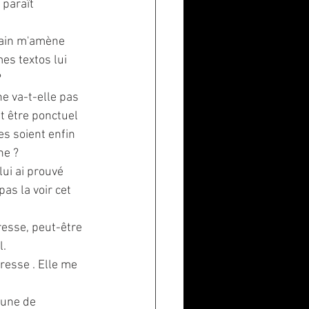
 paraît 
train m'amène 
es textos lui 
?
e va-t-elle pas 
 être ponctuel 
s soient enfin 
ne ?
ui ai prouvé 
as la voir cet 
resse, peut-être 
l.
resse . Elle me 
lune de 