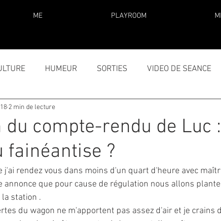
ME
PLAYROOM
M
ULTURE
HUMEUR
SORTIES
VIDEO DE SEANCE
018
2 min de lecture
 du compte-rendu de Luc :
 fainéantise ?
e j'ai rendez vous dans moins d'un quart d'heure avec maîtr
e annonce que pour cause de régulation nous allons plante
a station .
tes du wagon ne m'apportent pas assez d'air et je crains 