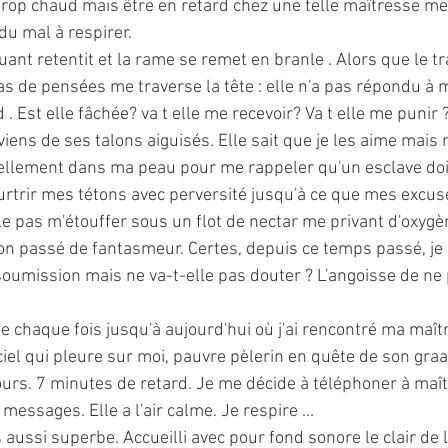
 trop chaud mais être en retard chez une telle maîtresse me
du mal à respirer.
uant retentit et la rame se remet en branle . Alors que le 
s de pensées me traverse la tête : elle n'a pas répondu à m
 Est elle fâchée? va t elle me recevoir? Va t elle me punir 
iens de ses talons aiguisés. Elle sait que je les aime mais n
ellement dans ma peau pour me rappeler qu'un esclave doit
urtrir mes tétons avec perversité jusqu'à ce que mes excuse
le pas m'étouffer sous un flot de nectar me privant d'oxygè
on passé de fantasmeur. Certes, depuis ce temps passé, je l
oumission mais ne va-t-elle pas douter ? L'angoisse de ne p
.
e chaque fois jusqu'à aujourd'hui où j'ai rencontré ma maît
iel qui pleure sur moi, pauvre pèlerin en quête de son graa
cours. 7 minutes de retard. Je me décide à téléphoner à maît
messages. Elle a l'air calme. Je respire ...
s aussi superbe. Accueilli avec pour fond sonore le clair de 