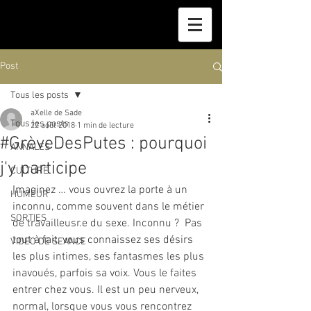
Post
Tous les posts
aXelle de Sade
Tous les posts
22 août 2018
1 min de lecture
#GrèveDesPutes : pourquoi
ANNALES
j'y participe
CULTURE
Imaginez … vous ouvrez la porte à un 
HUMEUR
inconnu, comme souvent dans le métier 
SORTIES
de travailleusr.e du sexe. Inconnu ?  Pas 
tout à fait, vous connaissez ses désirs 
VIDEO DE SEANCE
les plus intimes, ses fantasmes les plus 
inavoués, parfois sa voix. Vous le faites 
entrer chez vous. Il est un peu nerveux, 
normal, lorsque vous vous rencontrez 