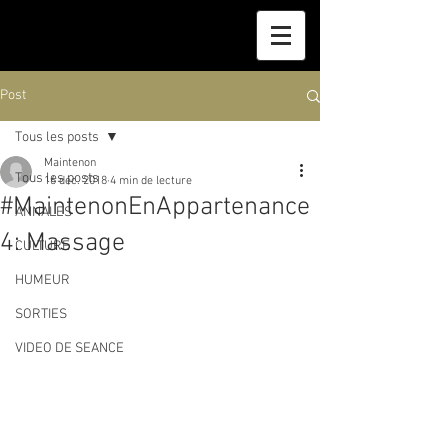
Post
Tous les posts
Maintenon
Tous les posts
16 déc. 2018
4 min de lecture
#MaintenonEnAppartenance
ANNALES
4: Massage
CULTURE
HUMEUR
SORTIES
VIDEO DE SEANCE