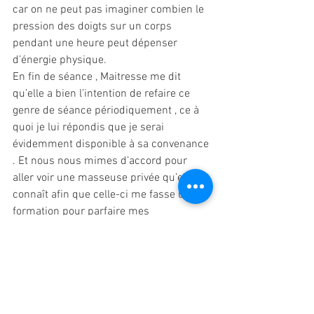
car on ne peut pas imaginer combien le 
pression des doigts sur un corps 
pendant une heure peut dépenser 
d’énergie physique.
En fin de séance , Maitresse me dit 
qu’elle a bien l’intention de refaire ce 
genre de séance périodiquement , ce à 
quoi je lui répondis que je serai 
évidemment disponible à sa convenance 
. Et nous nous mimes d’accord pour 
aller voir une masseuse privée qu’elle 
connaît afin que celle-ci me fasse une 
formation pour parfaire mes 
compétences dans le domaine .
COMMENTAIRE D'AXELLE DE SADE :
Maintenon est en appartenance, je 
l'appelle lorsque j'ai besoin d'un service 
et nous développons une relation où je 