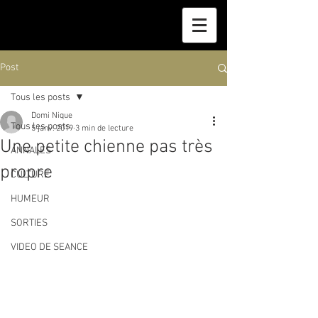
Post
Tous les posts
Domi Nique
Tous les posts
5 janv. 2019
3 min de lecture
Une petite chienne pas très
ANNALES
propre
CULTURE
HUMEUR
SORTIES
VIDEO DE SEANCE