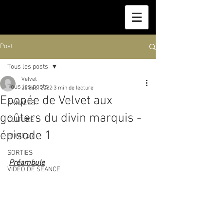
Post
Tous les posts
Velvet
Tous les posts
26 déc. 2022
3 min de lecture
Epopée de Velvet aux
ANNALES
goûters du divin marquis -
CULTURE
épisode 1
HUMEUR
SORTIES
Préambule
VIDEO DE SEANCE