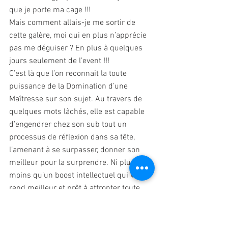
que je porte ma cage !!!
Mais comment allais-je me sortir de 
cette galère, moi qui en plus n’apprécie 
pas me déguiser ? En plus à quelques 
jours seulement de l’event !!! 
C’est là que l’on reconnait la toute 
puissance de la Domination d’une 
Maîtresse sur son sujet. Au travers de 
quelques mots lâchés, elle est capable 
d’engendrer chez son sub tout un 
processus de réflexion dans sa tête, 
l’amenant à se surpasser, donner son 
meilleur pour la surprendre. Ni plus ni 
moins qu’un boost intellectuel qui vous 
rend meilleur et prêt à affronter toute 
épreuve qu’elle qu’en soit la difficulté. 
Quelques heures à réfléchir, quelques 
achats, un peu de bricolage et me voilà 