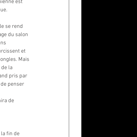
hienne est
que.
le se rend
age du salon
ons
urcissent et
 ongles. Mais
 de la
and pris par
r de penser
nira de
la fin de