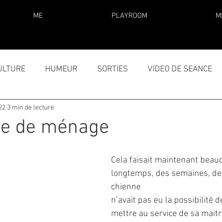
ME
PLAYROOM
M
ULTURE
HUMEUR
SORTIES
VIDEO DE SEANCE
22
3 min de lecture
ne de ménage
Cela faisait maintenant beau
longtemps, des semaines, des
chienne
n’avait pas eu la possibilité d
mettre au service de sa maitr