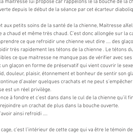
 la maitresse lui propose car rappelons le la bouche de la c
rte depuis le début de la séance par cet écarteur diaboli
t aux petits soins de la santé de la chienne, Maitresse aXel
 a chaud et même très chaud. C’est donc allongée sur la c
prendre ce que refroidir une chienne veut dire .... des glaç
oidir très rapidement les tétons de la chienne . Le tétons d
bles ce que maitresse ne manque pas de vérifier avec ses
c un glaçon en forme de préservatif qui vient couvrir le sexe
id, douleur, plaisir, étonnement et bonheur de sentir son gl
continue d’avaler quelques crachats et ne peut s’empêche
e est un réel privilège.
e à fondre et c’est dans dans le cul de la chienne qu’il fi
 rejoindre un crachat de plus dans la bouche ouverte.
oir ainsi refroidi ....
age, c’est l’intérieur de cette cage qui va être le témoin de 