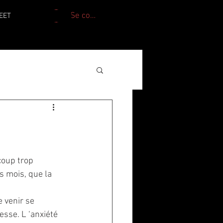
Se connecter
EET
coup trop 
 mois, que la 
e venir se 
esse. L ‘anxiété 