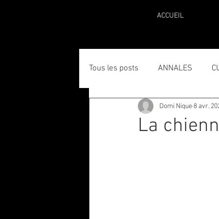
ACCUEIL
Tous les posts
ANNALES
C
Domi Nique
8 avr. 20
La chien