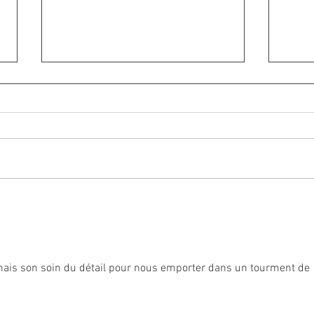
La Ch
Variations autour de l'uro
ais son soin du détail pour nous emporter dans un tourment de 