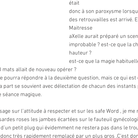
était
donc à son paroxysme lorsqu’e
des retrouvailles est arrivé. 
Maitresse
aXelle aurait préparé un scen
improbable ? est-ce que la chi
hauteur ?
est-ce que la magie habituell
 mats allait de nouveau opérer ?
e pourra répondre à la deuxième question, mais ce qui est c
a part se souvient avec délectation de chacun des instant
te séance magique.
age sur l’attitude à respecter et sur les safe Word , je me 
sardes roses les jambes écartées sur le fauteuil gynécolog
on d’un petit plug qui évidemment ne restera pas dans le tro
a donc très rapidement remplacé par un plus gros .C’est don