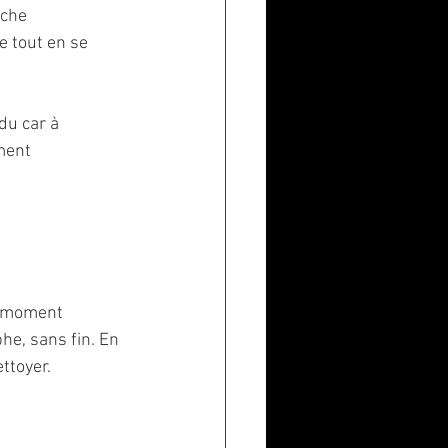
uche
e tout en se
du car à
oment
n moment 
he, sans fin. En 
ttoyer. 