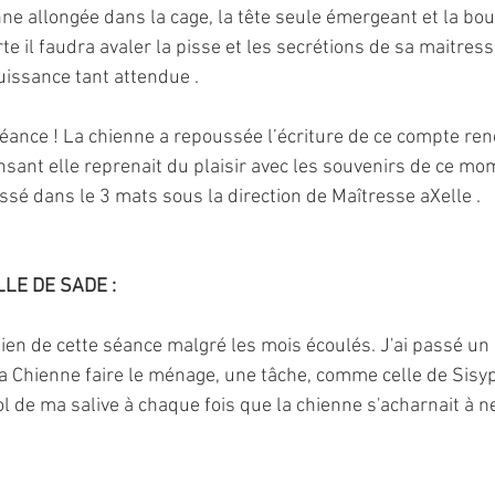
nne allongée dans la cage, la tête seule émergeant et la bo
e il faudra avaler la pisse et les secrétions de sa maitress
ouissance tant attendue .
éance ! La chienne a repoussée l’écriture de ce compte ren
nsant elle reprenait du plaisir avec les souvenirs de ce m
assé dans le 3 mats sous la direction de Maîtresse aXelle .
LE DE SADE : 
ien de cette séance malgré les mois écoulés. J'ai passé u
la Chienne faire le ménage, une tâche, comme celle de Sisyp
sol de ma salive à chaque fois que la chienne s'acharnait à ne