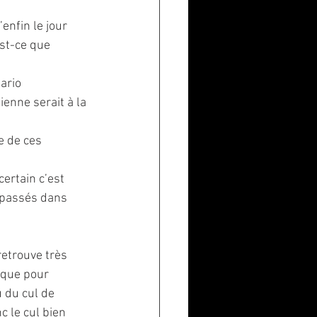
nfin le jour 
Est-ce que 
ario 
enne serait à la 
e de ces 
ertain c’est
s passés dans
retrouve très
ique pour
u du cul de
c le cul bien