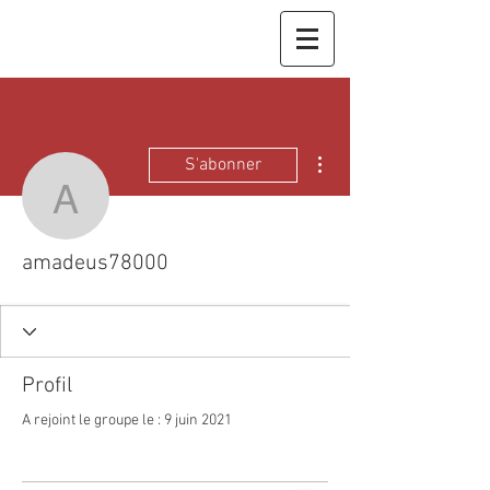
Plus d'actions
S'abonner
amadeus78000
amadeus78000
Profil
A rejoint le groupe le : 9 juin 2021