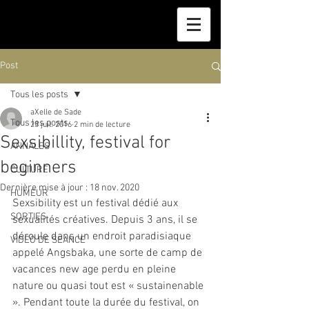
Post
Tous les posts
aXelle de Sade
Tous les posts
23 juil. 2016
2 min de lecture
Sexsibillity, festival for
ANNALES
beginners
CULTURE
Dernière mise à jour :
18 nov. 2020
HUMEUR
Sexsibility est un festival dédié aux 
SORTIES
sexualités créatives. Depuis 3 ans, il se 
déroule dans un endroit paradisiaque 
VIDEO DE SEANCE
appelé Angsbaka, une sorte de camp de 
vacances new age perdu en pleine 
nature ou quasi tout est « sustainenable 
». Pendant toute la durée du festival, on 