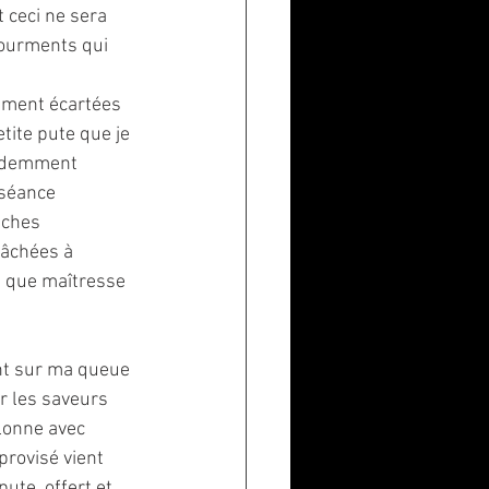
 ceci ne sera 
ourments qui 
gement écartées 
tite pute que je 
videmment 
 séance 
aches 
lâchées à 
e que maîtresse 
nt sur ma queue 
r les saveurs 
lonne avec 
provisé vient 
ute, offert et 