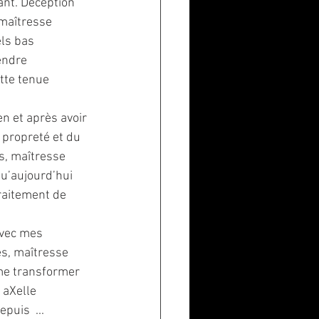
ant. Déception 
maîtresse 
ls bas 
endre 
tte tenue 
n et après avoir 
n propreté et du 
s, maîtresse 
qu’aujourd’hui 
traitement de 
vec mes 
es, maîtresse 
me transformer 
 aXelle 
puis  ... 