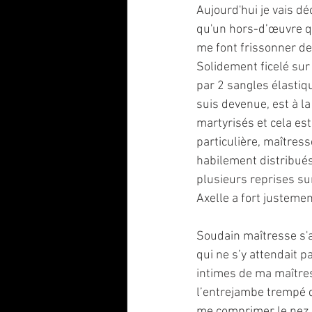
Aujourd'hui je vais dé
qu'un hors-d’œuvre q
me font frissonner de 
Solidement ficelé sur
par 2 sangles élastiqu
suis devenue, est à l
martyrisés et cela es
particulière, maîtress
habilement distribués
plusieurs reprises su
Axelle a fort justemen
Soudain maîtresse s'
qui ne s’y attendait 
intimes de ma maîtress
l’entrejambe trempé d
me comprimer le nez et