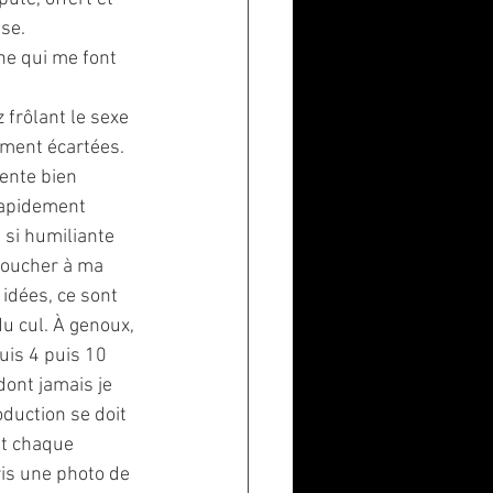
se. 
he qui me font 
 
 frôlant le sexe 
ement écartées. 
tente bien 
rapidement 
 si humiliante 
 toucher à ma 
idées, ce sont 
u cul. À genoux, 
uis 4 puis 10 
ont jamais je 
duction se doit 
et chaque 
is une photo de 