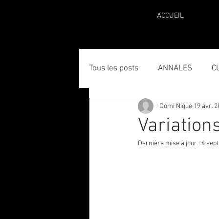
ACCUEIL
Tous les posts
ANNALES
C
Domi Nique
19 avr. 
Variations
Dernière mise à jour :
4 sept