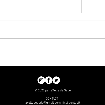
Une petite chienne pas très
La ch
propre
mach
© 2022 par aXelle de Sade
CONTACT :
axelledesade@gmail.com
(first contact)