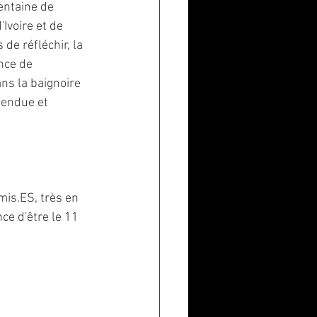
entaine de 
Ivoire et de 
de réfléchir, la 
nce de 
s la baignoire 
tendue et 
is.ES, très en 
ce d'être le 11 