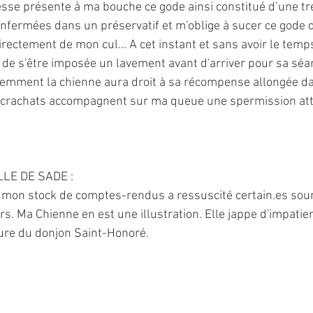
resse présente à ma bouche ce gode ainsi constitué d’une tr
nfermées dans un préservatif et m'oblige à sucer ce gode d'
rectement de mon cul... A cet instant et sans avoir le temps 
de s'être imposée un lavement avant d'arriver pour sa séa
emment la chienne aura droit à sa récompense allongée dan
es crachats accompagnent sur ma queue une spermission at
LE DE SADE : 
e mon stock de comptes-rendus a ressuscité certain.es soum
rs. Ma Chienne en est une illustration. Elle jappe d'impatien
ure du donjon Saint-Honoré. 