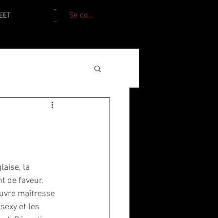
Se connecter
EET
laise, la 
t de faveur. 
ouvre maîtresse 
sexy et les 