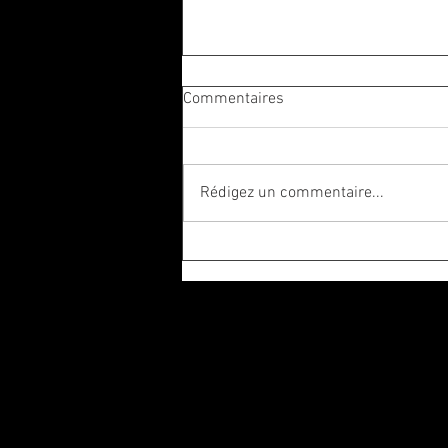
Commentaires
Rédigez un commentaire...
Rattrapage et révision