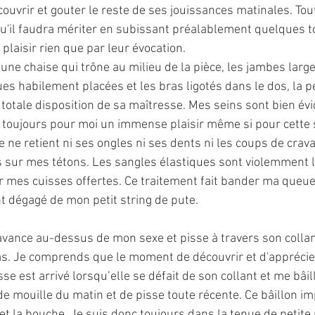
couvrir et gouter le reste de ses jouissances matinales. Tout
u'il faudra mériter en subissant préalablement quelques t
plaisir rien que par leur évocation. 
 une chaise qui trône au milieu de la pièce, les jambes lar
es habilement placées et les bras ligotés dans le dos, la pe
a totale disposition de sa maîtresse. Mes seins sont bien é
t toujours pour moi un immense plaisir même si pour cette
e ne retient ni ses ongles ni ses dents ni les coups de crav
 sur mes tétons. Les sangles élastiques sont violemment 
r mes cuisses offertes. Ce traitement fait bander ma queu
t dégagé de mon petit string de pute. 
avance au-dessus de mon sexe et pisse à travers son colla
pas. Je comprends que le moment de découvrir et d'apprécie
e est arrivé lorsqu’elle se défait de son collant et me bâil
e mouille du matin et de pisse toute récente. Ce bâillon im
 la bouche. Je suis donc toujours dans la tenue de petite p