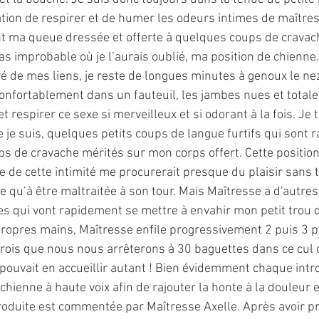
ation de respirer et de humer les odeurs intimes de maîtres
nt ma queue dressée et offerte à quelques coups de cravac
s improbable où je l’aurais oublié, ma position de chienne.
é de mes liens, je reste de longues minutes à genoux le nez
onfortablement dans un fauteuil, les jambes nues et total
t respirer ce sexe si merveilleux et si odorant à la fois. Je 
je suis, quelques petits coups de langue furtifs qui sont 
s de cravache mérités sur mon corps offert. Cette position
he de cette intimité me procurerait presque du plaisir sans
qu’à être maltraitée à son tour. Mais Maîtresse a d'autres 
es qui vont rapidement se mettre à envahir mon petit trou d
propres mains, Maîtresse enfile progressivement 2 puis 3 p
 crois que nous nous arrêterons à 30 baguettes dans ce cul d
 pouvait en accueillir autant ! Bien évidemment chaque intro
chienne à haute voix afin de rajouter la honte à la douleur 
roduite est commentée par Maîtresse Axelle. Après avoir pr