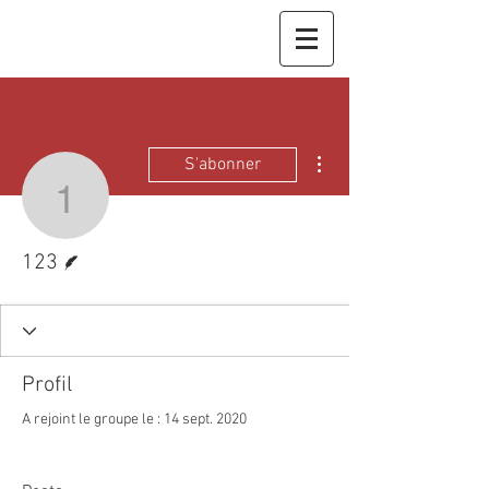
Plus d'actions
S'abonner
123
Écrivain
123
Profil
A rejoint le groupe le : 14 sept. 2020