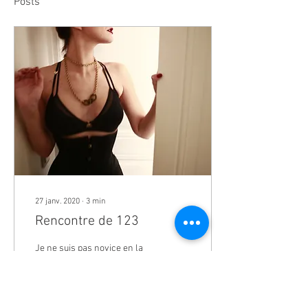
Posts
27 janv. 2020
∙
3
min
Rencontre de 123
Je ne suis pas novice en la
matière (pas totalement du
moins, on y reviendra). Ceci
dit, ma nuit précédent notre
rencontre fut courte et...