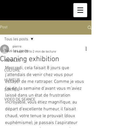
Post
Tous les posts
pierre
Tous les posts
16 sept. 2016
2 min de lecture
Cleaning exhibition
ANNALES
Mercredi, cela faisait 8 jours que 
CULTURE
j'attendais de venir chez vous pour 
HUMEUR
essayer de me rattraper. Comme je vous 
l'ai dit, la semaine d'avant vous m'aviez 
SORTIES
laissé dans un état de frustration 
VIDEO DE SEANCE
incroyable, vous étiez magnifique, au 
départ d'excellente humeur, il faisait 
chaud, votre tenue le prouvait (doux 
euphémisme), je passais l'aspirateur 