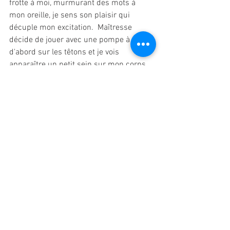
frotte à moi, murmurant des mots à 
mon oreille, je sens son plaisir qui 
décuple mon excitation.  Maîtresse 
décide de jouer avec une pompe à sexe, 
d'abord sur les têtons et je vois 
apparaître un petit sein sur mon corps, 
puis sur mon sexe et des pinces sur 
mes têtons qu'elle a déjà plusieurs fois 
bien travaillés. Je vis mon sexe gonfler 
dans cette pompe, toujours maîtrisé par 
maîtresse, même sensation qu'une 
érection qui perdure dans le temps.
Fière de moi, maîtresse me propose une 
séance de Magic wand, cependant très 
vite je lui signifie que je ne tiendrais pas. 
Alors, ma domina décide alors de 
profiter de cette séance à ma place. Elle 
se place devant moi, écartant ses 
jambes pour offrir à mon regard son 