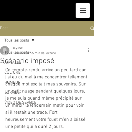
Post
Tous les posts
ulysse
Tous les posts
10 avr. 2017
6 min de lecture
Scénario imposé
ANNALES
Ce compte-rendu arrive un peu tard car 
CULTURE
j'ai eu du mal à me concentrer tellement 
HUMEUR
chaque mot excitait mes souvenirs. Sur 
un petit nuage pendant quelques jours, 
SORTIES
je me suis quand même précipité sur 
VIDEO DE SEANCE
un miroir le lendemain matin pour voir 
si il restait une trace. Fort 
heureusement votre fouet m'en a laissé 
une petite qui a duré 2 jours.