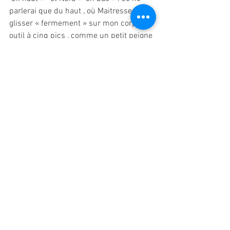
parlerai que du haut , où Maitresse fit 
glisser « fermement » sur mon corps un
outil à cinq pics , comme un petit peigne 
, de la poitrine an bas du ventre et dans
tous les sens , avec des rayures plus 
appuyées les unes que les autres et 
dont je
constate les marques encore quatre 
jours après .
Et puis , il y eu pour nous deux les 
ventouses chinoises avec leur lot de 
douleur si
aigue et si locale .
Enfin , Maitresse décida de terminer en 
apothéose avec son soumis en utilisant
un couteau que j’ai à peine aperçu . J’ai 
préféré fermer les yeux , m’abandonnant