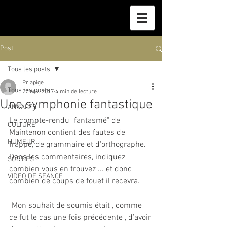
Post
Tous les posts
Priapige
Tous les posts
27 nov. 2017
4 min de lecture
Une symphonie fantastique
ANNALES
Le compte-rendu "fantasmé" de 
CULTURE
Maintenon contient des fautes de 
HUMEUR
frappe, de grammaire et d'orthographe. 
Dans les commentaires, indiquez 
SORTIES
combien vous en trouvez ... et donc 
VIDEO DE SEANCE
combien de coups de fouet il recevra.
"Mon souhait de soumis était , comme 
ce fut le cas une fois précédente , d’avoir