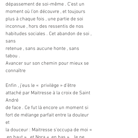
dépassement de soi-même . C’est un
moment où l’on découvre , et toujours 
plus à chaque fois , une partie de soi
inconnue , hors des ressentis de nos 
habitudes sociales . Cet abandon de soi , 
sans
retenue , sans aucune honte , sans 
tabou .
Avancer sur son chemin pour mieux se 
connaître
Enfin , j’eus le «  privilège » d’être 
attaché par Maitresse à la croix de Saint 
André
de face . Ce fut là encore un moment si 
fort de mélange parfait entre la douleur 
et
la douceur : Maitresse s’occupa de moi « 
 en haut »   et Nora «  en bas » . Je ne