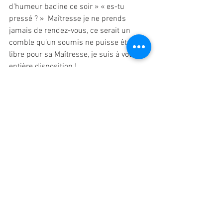
d’humeur badine ce soir » « es-tu 
pressé ? »  Maîtresse je ne prends 
jamais de rendez-vous, ce serait un 
comble qu’un soumis ne puisse être 
libre pour sa Maîtresse, je suis à votre 
entière disposition ! 
A ce moment précis je jubile, je 
m’envole, je me vois comme le soumilat 
des temps modernes ! Je ..
« Connaissez-vous le fil de cuisine ? » 
car je vais vous attacher avec, vous 
verrez c'est très amusant et je découvre 
tout l’intérêt de ‶ficeler″ ainsi son 
soumis pour que son plaisir se 
transforme en souffrance. 
Maîtresse qui ne saurait manquer à ces 
devoirs à pris en charge également les 
petits tétons de soumilat en reliant les 
pinces à seins et les suspendant sur 