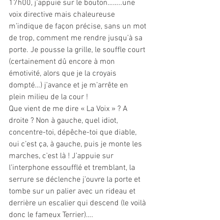
17h00, j’appuie sur le bouton……..une 
voix directive mais chaleureuse 
m’indique de façon précise, sans un mot 
de trop, comment me rendre jusqu’à sa 
porte. Je pousse la grille, le souffle court 
(certainement dû encore à mon 
émotivité, alors que je la croyais 
dompté…) j’avance et je m’arrête en 
plein milieu de la cour ! 
Que vient de me dire « La Voix » ? A 
droite ? Non à gauche, quel idiot, 
concentre-toi, dépêche-toi que diable, 
oui c’est ça, à gauche, puis je monte les 
marches, c’est là ! J’appuie sur 
l’interphone essoufflé et tremblant, la 
serrure se déclenche j’ouvre la porte et 
tombe sur un palier avec un rideau et 
derrière un escalier qui descend (le voilà 
donc le fameux Terrier)….