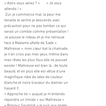
« Alors vous venez ? »       « Je vous 
attends ! » 
 Zut, je commence mal, la peur me 
tenaille le ventre je descends avec 
précaution pour ne pas tomber, ce qui 
serait un comble comme présentation !
Je pousse le rideau et je me retrouve 
face à Madame aXelle de Sade « 
Maîtresse », mon cœur bat la chamade, 
je n’en crois pas mes yeux, même dans 
mes rêves les plus fous elle ne pouvait 
exister ! Maîtresse est bien là , de toute 
beauté, et en plus elle est vêtue d’une 
magnifique robe de latex de couleur 
blanche et noire (couleur du damier, un 
hasard !) 
« Approche toi » auquel je m’entends 
répondre un timide « oui Maîtresse »
« Bonjour Soumilat » je suis aux anges 