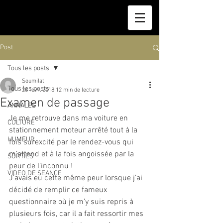
Post
Tous les posts
Soumilat
Tous les posts
26 févr. 2018
12 min de lecture
Examen de passage
ANNALES
Je me retrouve dans ma voiture en 
CULTURE
stationnement moteur arrêté tout à la 
HUMEUR
fois surexcité par le rendez-vous qui 
m’attend et à la fois angoissée par la 
SORTIES
peur de l’inconnu ! 
VIDEO DE SEANCE
J’avais eu cette même peur lorsque j’ai 
décidé de remplir ce fameux 
questionnaire où je m’y suis repris à 
plusieurs fois, car il a fait ressortir mes 