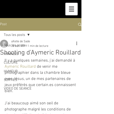
Post
Tous les posts
aXelle de Sade
Tous les posts
22 oct. 2019
1 min de lecture
Shooting d'Aymeric Rouillard
ANNALES
Il y a quelques semaines, j'ai demandé à 
CULTURE
Aymeric Rouillard
 de venir me 
HUMEUR
photographier dans la chambre bleue 
avec Jésus, un de mes partenaires de 
SORTIES
jeux préférés que certain.es connaissent 
VIDEO DE SEANCE
bien. 
J'ai beaucoup aimé son oeil de 
photographe malgré les conditions de 