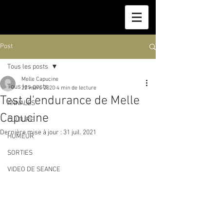
Post
Tous les posts
Melle Capucine
Tous les posts
22 mars 2020
4 min de lecture
Test d'endurance de Melle
ANNALES
Capucine
CULTURE
Dernière mise à jour :
31 juil. 2021
HUMEUR
SORTIES
VIDEO DE SEANCE