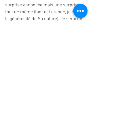
surprise annoncée mais une surprise 
tout de même (tant est grande, je crois, 
la générosité de Sa nature). Je serai un 
peu hystérique après l’orgasme.
Quel talent Vous avez, Maîtresse, et qu’il 
est bon d’être à Vous ! je baise Vos pieds 
en Vous quittant. 
COMMENTAIRE D'AXELLE DE SADE :
Comme il me tarde de revoir ma 
Capucine, avec son foulard de soie 
blanche (très important) et ses tenues 
virginales, insistant sur un 
"mademoiselle" désuet. Le confinement 
me permet de me replonger dans les 
nombreux comptes-rendus accumulés. 
La lecture de celui-ci me laisse perplexe, 