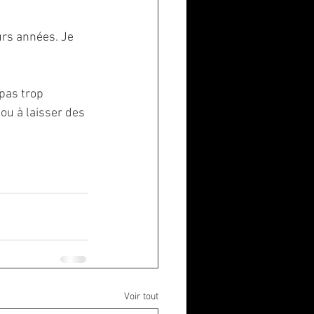
urs années. Je 
 pas trop 
ou à laisser des 
Voir tout