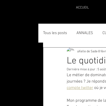
ACCUEIL
Tous les posts
ANNALES
C
aXelle de Sade
8 fév
Le quotid
Dernière mise à jour :
5 août
Le métier de dominat
journées ? Je réponds
compte twitter
 où je 
Mon programme de la 