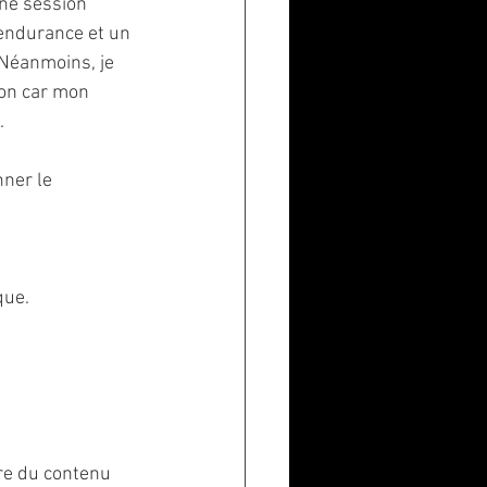
ne session 
'endurance et un 
Néanmoins, je 
on car mon 
. 
ner le 
que. 
re du contenu 