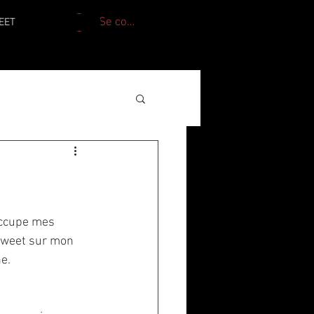
Se connecter
EET
occupe mes 
 tweet sur mon 
e. 