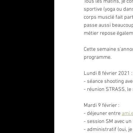
Tous les matins, je c
sportive (yoga ou dan
corps musclé fait pa
passe aussi beaucoup
métier repose égaleme
Cette semaine s'annon
programme. 
Lundi 8 février 2021 :
- séance shooting ave
- réunion STRASS, le 
Mardi 9 février : 
- déjeuner entre 
ami.
- session SM avec un 
- administratif (oui,