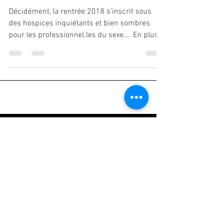
Que se passe-t-il dans le cheptel ?
Décidément, la rentrée 2018 s’inscrit sous
des hospices inquiétants et bien sombres
pour les professionnel.les du sexe…. En plus
de la...
Catégories
Tous les posts
(257)
257 posts
ANNALES
(191)
191 posts
CULTURE
(32)
32 posts
HUMEUR
(24)
24 posts