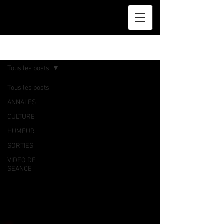
BLOG
Tous les posts
Tous les posts
ANNALES
CULTURE
HUMEUR
SORTIES
VIDEO DE
SEANCE