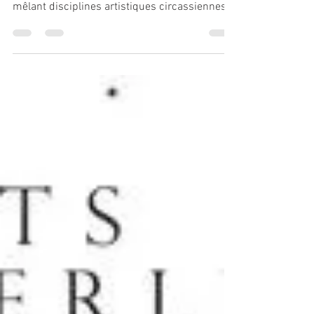
En ce moment et jusqu’au 19 juin, le cirque
électrique accueille Hentaï circus, un cabaret
mêlant disciplines artistiques circassiennes,...